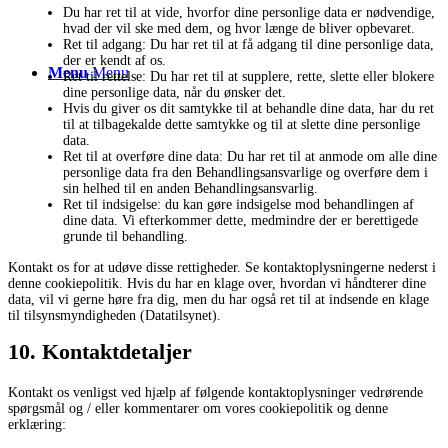
Du har ret til at vide, hvorfor dine personlige data er nødvendige,
hvad der vil ske med dem, og hvor længe de bliver opbevaret.
Ret til adgang: Du har ret til at få adgang til dine personlige data,
der er kendt af os.
Menu
Menu
Ret til rettelse: Du har ret til at supplere, rette, slette eller blokere
dine personlige data, når du ønsker det.
Hvis du giver os dit samtykke til at behandle dine data, har du ret
til at tilbagekalde dette samtykke og til at slette dine personlige
data.
Ret til at overføre dine data: Du har ret til at anmode om alle dine
personlige data fra den Behandlingsansvarlige og overføre dem i
sin helhed til en anden Behandlingsansvarlig.
Ret til indsigelse: du kan gøre indsigelse mod behandlingen af ​​
dine data. Vi efterkommer dette, medmindre der er berettigede
grunde til behandling.
Kontakt os for at udøve disse rettigheder. Se kontaktoplysningerne nederst i
denne cookiepolitik. Hvis du har en klage over, hvordan vi håndterer dine
data, vil vi gerne høre fra dig, men du har også ret til at indsende en klage
til tilsynsmyndigheden (Datatilsynet).
10. Kontaktdetaljer
Kontakt os venligst ved hjælp af følgende kontaktoplysninger vedrørende
spørgsmål og / eller kommentarer om vores cookiepolitik og denne
erklæring: