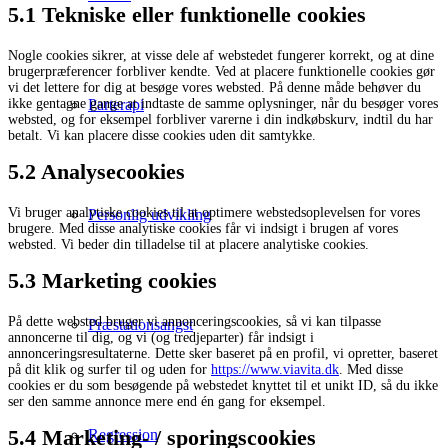
5.1 Tekniske eller funktionelle cookies
Nogle cookies sikrer, at visse dele af webstedet fungerer korrekt, og at dine
brugerpræferencer forbliver kendte. Ved at placere funktionelle cookies gør
vi det lettere for dig at besøge vores websted. På denne måde behøver du
ikke gentagne gange at indtaste de samme oplysninger, når du besøger vores
Parterapi
websted, og for eksempel forbliver varerne i din indkøbskurv, indtil du har
betalt. Vi kan placere disse cookies uden dit samtykke.
5.2 Analysecookies
Vi bruger analytiske cookies til at optimere webstedsoplevelsen for vores
Personlig udvikling
brugere. Med disse analytiske cookies får vi indsigt i brugen af ​​vores
websted. Vi beder din tilladelse til at placere analytiske cookies.
5.3 Marketing cookies
På dette websted bruger vi annonceringscookies, så vi kan tilpasse
Præstationsangst
annoncerne til dig, og vi (og tredjeparter) får indsigt i
annonceringsresultaterne. Dette sker baseret på en profil, vi opretter, baseret
på dit klik og surfer til og uden for
https://www.viavita.dk
. Med disse
cookies er du som besøgende på webstedet knyttet til et unikt ID, så du ikke
ser den samme annonce mere end én gang for eksempel.
5.4 Marketing- / sporingscookies
Regression