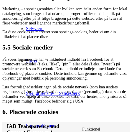
Marketing – / sporingscookies eller hvilken som helst anden form for lokal
datalagring, som bruges til at udarbejde brugerprofiler med henblik på
annoncering eller på at følge brugeren på dette websted eller på tværs af
flere websteder med lignende markedsføringsformål.
Selvværd
Da disse cookies er markeret som sporings-cookies, beder vi om din
tilladelse til at placere disse.
5.5 Sociale medier
På vores hjemmeside har vi inkluderet indhold fra Facebook for at
Stress
promovere websider (f.eks. “like”, “pin”) eller dele (f.eks. “tweet”) på
sociale netværk som Facebook. Dette indhold er indlejret med kode fra
Facebook og placerer cookies. Dette indhold kan gemme og behandle visse
oplysninger med henblik på personlig annoncering.
Læs fortrolighedserklæringen på de sociale netværk (som kan ændres
regelmæssigt) for at læse, hvad de gør med dine (personlige) data, som de
Særligt sensitiv – Sansestærk
behandler ved hjælp af disse cookies. De data, der hentes, anonymiseres så
meget som muligt. Facebook befinder sig i USA.
6. Placerede cookies
IAB Transparency and
Søvnproblemer
Funktionel
Consent