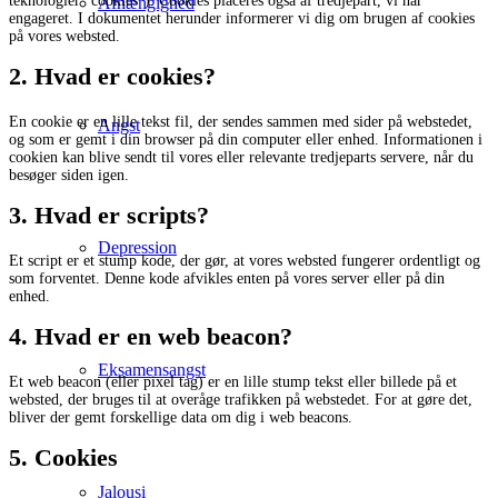
teknologier “cookies”). Cookies placeres også af tredjepart, vi har
Afhængighed
engageret. I dokumentet herunder informerer vi dig om brugen af ​​cookies
på vores websted.
2. Hvad er cookies?
En cookie er en lille tekst fil, der sendes sammen med sider på webstedet,
Angst
og som er gemt i din browser på din computer eller enhed. Informationen i
cookien kan blive sendt til vores eller relevante tredjeparts servere, når du
besøger siden igen.
3. Hvad er scripts?
Depression
Et script er et stump kode, der gør, at vores websted fungerer ordentligt og
som forventet. Denne kode afvikles enten på vores server eller på din
enhed.
4. Hvad er en web beacon?
Eksamensangst
Et web beacon (eller pixel tag) er en lille stump tekst eller billede på et
websted, der bruges til at overåge trafikken på webstedet. For at gøre det,
bliver der gemt forskellige data om dig i web beacons.
5. Cookies
Jalousi