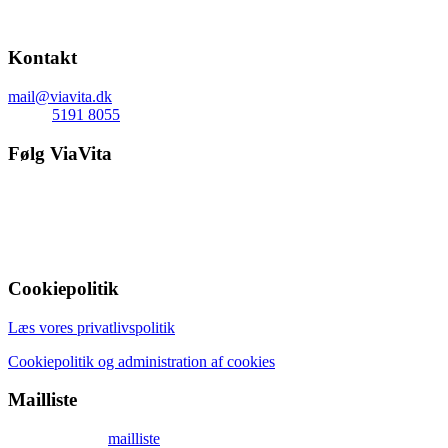
CVR-nr.: 3271 8868
Kontakt
mail@viavita.dk
mobil:
5191 8055
Følg ViaVita
Cookiepolitik
Læs vores privatlivspolitik
Cookiepolitik og administration af cookies
Mailliste
Tilmeld dig mit
mailliste
og få en gratis audioguide til afslapning