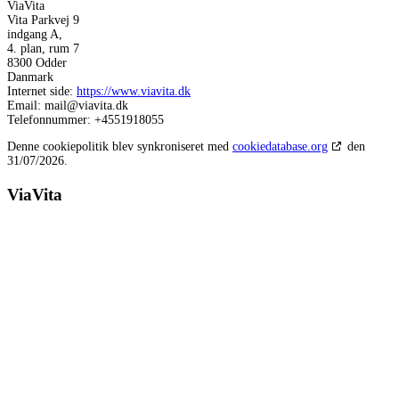
ViaVita
Vita Parkvej 9
indgang A,
4. plan, rum 7
8300 Odder
Danmark
Internet side:
https://www.viavita.dk
Email:
mail@
viavita.dk
Telefonnummer: +4551918055
Denne cookiepolitik blev synkroniseret med
cookiedatabase.org
den
31/07/2026.
ViaVita
v. Jette Flejsborg
Klinikken ved Åen
Åboulevarden 39, 3. tv.
8000 Aarhus C
Klinikken i VitaPark
Vita Parkvej 9
Indgang a
4. plan, rum 7
8300 Odder