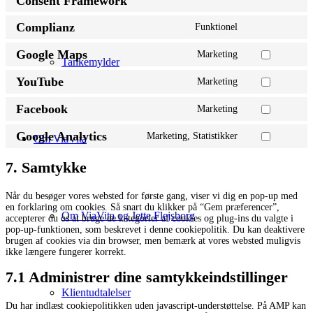
Consent Framework
to
service
Complianz
Funktionel
iab-
Consent
transparency-
to
Google Maps
Marketing
and-
service
Consent
Tankemylder
consent-
complianz
to
framework
YouTube
Marketing
service
Consent
google-
to
maps
Facebook
Marketing
service
Consent
youtube
to
Google Analytics
Marketing, Statistikker
service
Om ViaVita
Consent
facebook
to
service
7. Samtykke
google-
analytics
Når du besøger vores websted for første gang, viser vi dig en pop-up med
en forklaring om cookies. Så snart du klikker på “Gem præferencer”,
Om ViaVita og Jette Flejsborg
accepterer du os at bruge de kategorier af cookies og plug-ins du valgte i
pop-up-funktionen, som beskrevet i denne cookiepolitik. Du kan deaktivere
brugen af ​​cookies via din browser, men bemærk at vores websted muligvis
ikke længere fungerer korrekt.
7.1 Administrer dine samtykkeindstillinger
Klientudtalelser
Du har indlæst cookiepolitikken uden javascript-understøttelse. På AMP kan