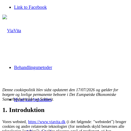
Link to Facebook
Behandlingsmetoder
Denne cookiepolitik blev sidst opdateret den 17/07/2026 og gælder for
borgere og lovlige permanente beboere i Det Europæiske Økonomiske
Samarbejdsområde og Schweiz.
Hvad kan behandles
1. Introduktion
Vores websted,
https://www.viavita.dk
(i det følgende: “webstedet”) bruger
cookies og andre relaterede teknologier (for nemheds skyld benævnes alle