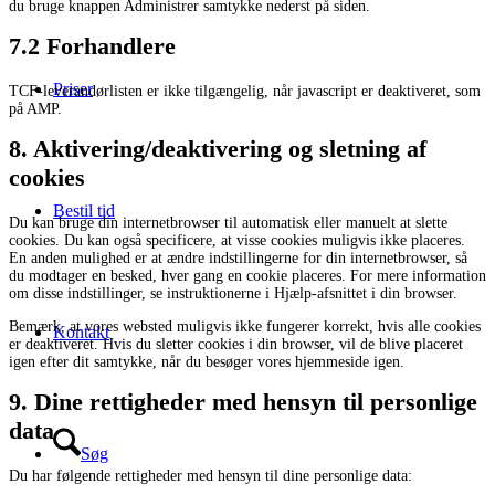
du bruge knappen Administrer samtykke nederst på siden.
7.2 Forhandlere
Priser
TCF-leverandørlisten er ikke tilgængelig, når javascript er deaktiveret, som
på AMP.
8. Aktivering/deaktivering og sletning af
cookies
Bestil tid
Du kan bruge din internetbrowser til automatisk eller manuelt at slette
cookies. Du kan også specificere, at visse cookies muligvis ikke placeres.
En anden mulighed er at ændre indstillingerne for din internetbrowser, så
du modtager en besked, hver gang en cookie placeres. For mere information
om disse indstillinger, se instruktionerne i Hjælp-afsnittet i din browser.
Bemærk, at vores websted muligvis ikke fungerer korrekt, hvis alle cookies
Kontakt
er deaktiveret. Hvis du sletter cookies i din browser, vil de blive placeret
igen efter dit samtykke, når du besøger vores hjemmeside igen.
9. Dine rettigheder med hensyn til personlige
data
Søg
Du har følgende rettigheder med hensyn til dine personlige data: