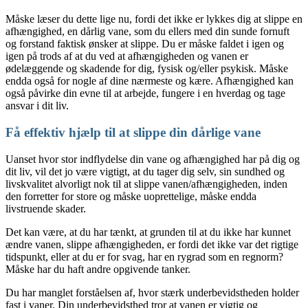
Måske læser du dette lige nu, fordi det ikke er lykkes dig at slippe en
afhængighed, en dårlig vane, som du ellers med din sunde fornuft
og forstand faktisk ønsker at slippe. Du er måske faldet i igen og
igen på trods af at du ved at afhængigheden og vanen er
ødelæggende og skadende for dig, fysisk og/eller psykisk. Måske
endda også for nogle af dine nærmeste og kære. Afhængighed kan
også påvirke din evne til at arbejde, fungere i en hverdag og tage
ansvar i dit liv.
Få effektiv hjælp til at slippe din dårlige vane
Uanset hvor stor indflydelse din vane og afhængighed har på dig og
dit liv, vil det jo være vigtigt, at du tager dig selv, sin sundhed og
livskvalitet alvorligt nok til at slippe vanen/afhængigheden, inden
den forretter for store og måske uoprettelige, måske endda
livstruende skader.
Det kan være, at du har tænkt, at grunden til at du ikke har kunnet
ændre vanen, slippe afhængigheden, er fordi det ikke var det rigtige
tidspunkt, eller at du er for svag, har en rygrad som en regnorm?
Måske har du haft andre opgivende tanker.
Du har manglet forståelsen af, hvor stærk underbevidstheden holder
fast i vaner. Din underbevidsthed tror at vanen er vigtig og