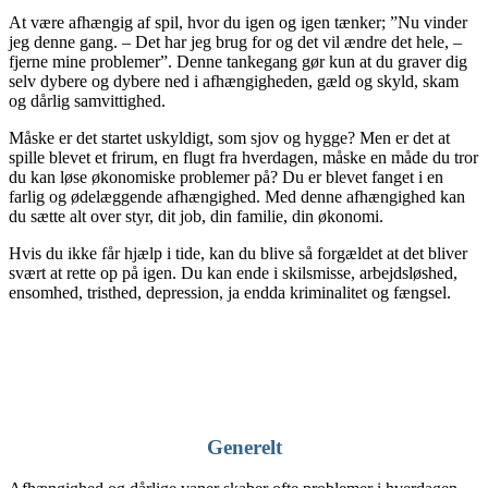
At være afhængig af spil, hvor du igen og igen tænker; ”Nu vinder
jeg denne gang. – Det har jeg brug for og det vil ændre det hele, –
fjerne mine problemer”. Denne tankegang gør kun at du graver dig
selv dybere og dybere ned i afhængigheden, gæld og skyld, skam
og dårlig samvittighed.
Måske er det startet uskyldigt, som sjov og hygge? Men er det at
spille blevet et frirum, en flugt fra hverdagen, måske en måde du tror
du kan løse økonomiske problemer på? Du er blevet fanget i en
farlig og ødelæggende afhængighed. Med denne afhængighed kan
du sætte alt over styr, dit job, din familie, din økonomi.
Hvis du ikke får hjælp i tide, kan du blive så forgældet at det bliver
svært at rette op på igen. Du kan ende i skilsmisse, arbejdsløshed,
ensomhed, tristhed, depression, ja endda kriminalitet og fængsel.
Generelt