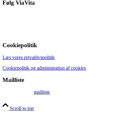
Følg ViaVita
Cookiepolitik
Læs vores privatlivspolitik
Cookiepolitik og administration af cookies
Mailliste
Tilmeld dig mit
mailliste
og få en gratis audioguide til afslapning
Scroll to top