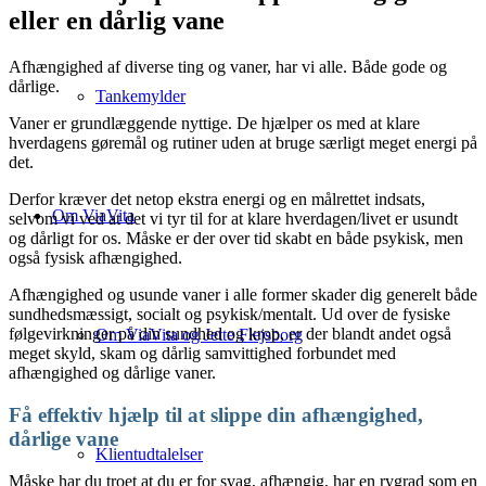
eller en dårlig vane
Afhængighed af diverse ting og vaner, har vi alle. Både gode og
dårlige.
Tankemylder
Vaner er grundlæggende nyttige. De hjælper os med at klare
hverdagens gøremål og rutiner uden at bruge særligt meget energi på
det.
Derfor kræver det netop ekstra energi og en målrettet indsats,
Om ViaVita
selvom vi ved at det vi tyr til for at klare hverdagen/livet er usundt
og dårligt for os. Måske er der over tid skabt en både psykisk, men
også fysisk afhængighed.
Afhængighed og usunde vaner i alle former skader dig generelt både
sundhedsmæssigt, socialt og psykisk/mentalt. Ud over de fysiske
følgevirkninger på din sundhed og krop, er der blandt andet også
Om ViaVita og Jette Flejsborg
meget skyld, skam og dårlig samvittighed forbundet med
afhængighed og dårlige vaner.
Få effektiv hjælp til at slippe din afhængighed,
dårlige vane
Klientudtalelser
Måske har du troet at du er for svag, afhængig, har en rygrad som en