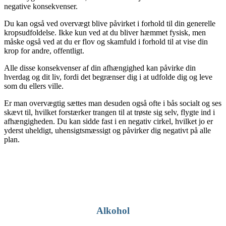
negative konsekvenser.
Du kan også ved overvægt blive påvirket i forhold til din generelle
kropsudfoldelse. Ikke kun ved at du bliver hæmmet fysisk, men
måske også ved at du er flov og skamfuld i forhold til at vise din
krop for andre, offentligt.
Alle disse konsekvenser af din afhængighed kan påvirke din
hverdag og dit liv, fordi det begrænser dig i at udfolde dig og leve
som du ellers ville.
Er man overvægtig sættes man desuden også ofte i bås socialt og ses
skævt til, hvilket forstærker trangen til at trøste sig selv, flygte ind i
afhængigheden. Du kan sidde fast i en negativ cirkel, hvilket jo er
yderst uheldigt, uhensigtsmæssigt og påvirker dig negativt på alle
plan.
Alkohol