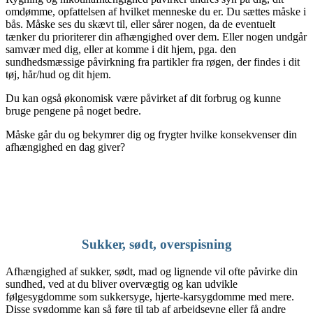
omdømme, opfattelsen af hvilket menneske du er. Du sættes måske i
bås. Måske ses du skævt til, eller sårer nogen, da de eventuelt
tænker du prioriterer din afhængighed over dem. Eller nogen undgår
samvær med dig, eller at komme i dit hjem, pga. den
sundhedsmæssige påvirkning fra partikler fra røgen, der findes i dit
tøj, hår/hud og dit hjem.
Du kan også økonomisk være påvirket af dit forbrug og kunne
bruge pengene på noget bedre.
Måske går du og bekymrer dig og frygter hvilke konsekvenser din
afhængighed en dag giver?
Sukker, sødt, overspisning
Afhængighed af sukker, sødt, mad og lignende vil ofte påvirke din
sundhed, ved at du bliver overvægtig og kan udvikle
følgesygdomme som sukkersyge, hjerte-karsygdomme med mere.
Disse sygdomme kan så føre til tab af arbejdsevne eller få andre