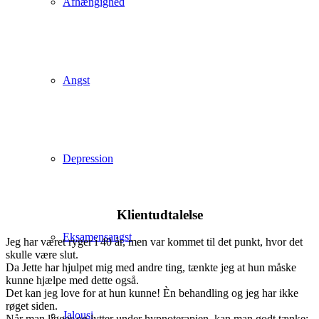
Afhængighed
Angst
Depression
Klientudtalelse
Eksamensangst
Jeg har været ryger i 40 år, men var kommet til det punkt, hvor det
skulle være slut.
Da Jette har hjulpet mig med andre ting, tænkte jeg at hun måske
kunne hjælpe med dette også.
Det kan jeg love for at hun kunne! Èn behandling og jeg har ikke
røget siden.
Jalousi
Når man ligger og lytter under hypnoterapien, kan man godt tænke;