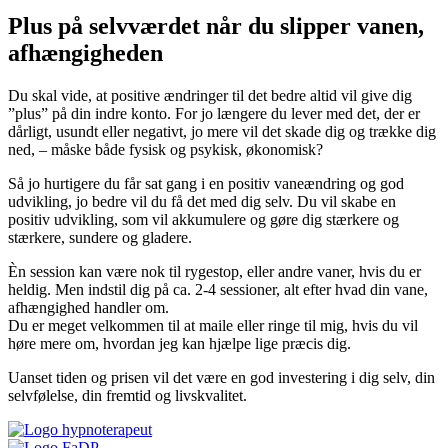
Plus på selvværdet når du slipper vanen,
afhængigheden
Du skal vide, at positive ændringer til det bedre altid vil give dig
”plus” på din indre konto. For jo længere du lever med det, der er
dårligt, usundt eller negativt, jo mere vil det skade dig og trække dig
ned, – måske både fysisk og psykisk, økonomisk?
Så jo hurtigere du får sat gang i en positiv vaneændring og god
udvikling, jo bedre vil du få det med dig selv. Du vil skabe en
positiv udvikling, som vil akkumulere og gøre dig stærkere og
stærkere, sundere og gladere.
Èn session kan være nok til rygestop, eller andre vaner, hvis du er
heldig. Men indstil dig på ca. 2-4 sessioner, alt efter hvad din vane,
afhængighed handler om.
Du er meget velkommen til at maile eller ringe til mig, hvis du vil
høre mere om, hvordan jeg kan hjælpe lige præcis dig.
Uanset tiden og prisen vil det være en god investering i dig selv, din
selvfølelse, din fremtid og livskvalitet.