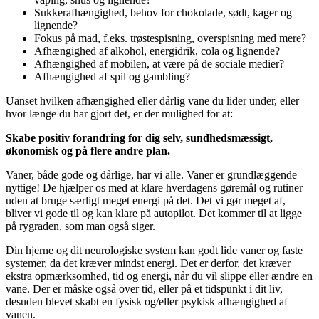
Sukkerafhængighed, behov for chokolade, sødt, kager og
lignende?
Fokus på mad, f.eks. trøstespisning, overspisning med mere?
Afhængighed af alkohol, energidrik, cola og lignende?
Afhængighed af mobilen, at være på de sociale medier?
Afhængighed af spil og gambling?
Uanset hvilken afhængighed eller dårlig vane du lider under, eller
hvor længe du har gjort det, er der mulighed for at:
Skabe positiv forandring for dig selv, sundhedsmæssigt,
økonomisk og på flere andre plan.
Vaner, både gode og dårlige, har vi alle. Vaner er grundlæggende
nyttige! De hjælper os med at klare hverdagens gøremål og rutiner
uden at bruge særligt meget energi på det. Det vi gør meget af,
bliver vi gode til og kan klare på autopilot. Det kommer til at ligge
på rygraden, som man også siger.
Din hjerne og dit neurologiske system kan godt lide vaner og faste
systemer, da det kræver mindst energi. Det er derfor, det kræver
ekstra opmærksomhed, tid og energi, når du vil slippe eller ændre en
vane. Der er måske også over tid, eller på et tidspunkt i dit liv,
desuden blevet skabt en fysisk og/eller psykisk afhængighed af
vanen.