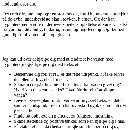
nødvendig for dig.
Det er dér hypnoterapi gør en stor forskel, fordi hypnoterapi arbejder
på de dybe, underbevidste plan i psyken, hjernen. Og der kan
hypnoterapien ændre underbevidsthedens opfattelse af vanen, – altså
fra god og nødvendig, til dårlig, usund og unødvendig. Og dermed
gøre dig fri af vanen, afhængigheden.
Det er altid muligt at slippe en vane
Jeg kan ud over at hjælpe dig med at ændre selve vanen med
hypnoterapi også hjælpe dig med f.eks. at:
Bestemme dig for, at NU er det rette tidspunkt. Måske bliver
det ellers aldrig, eller for sent.
Se nærmere på din vane – f.eks. hvad har vanen givet dig?
Hvad kan du sætte i stedet? Hvad får du ud af at slippe
vanen?
Lave en seriøs plan for din vaneændring, sæt f.eks. en dato,
som er et tidspunkt hvor du har overskud og ikke andet der vil
presse dig.
Finde og opbygge en målrettet og fokuseret indstilling.
Skabe støttende og positive tanker, som kan hjælpe dig i mål.
Få etableret et sikkerhedsnet, nogle som hepper på dig og