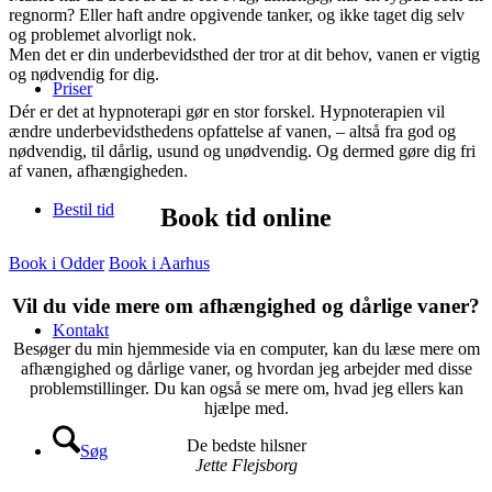
regnorm? Eller haft andre opgivende tanker, og ikke taget dig selv
og problemet alvorligt nok.
Men det er din underbevidsthed der tror at dit behov, vanen er vigtig
og nødvendig for dig.
Priser
Dér er det at hypnoterapi gør en stor forskel. Hypnoterapien vil
ændre underbevidsthedens opfattelse af vanen, – altså fra god og
nødvendig, til dårlig, usund og unødvendig. Og dermed gøre dig fri
af vanen, afhængigheden.
Bestil tid
Book tid online
Book i Odder
Book i Aarhus
Vil du vide mere om afhængighed og dårlige vaner?
Kontakt
Besøger du min hjemmeside via en computer, kan du læse mere om
afhængighed og dårlige vaner, og hvordan jeg arbejder med disse
problemstillinger. Du kan også se mere om, hvad jeg ellers kan
hjælpe med.
De bedste hilsner
Søg
Jette Flejsborg