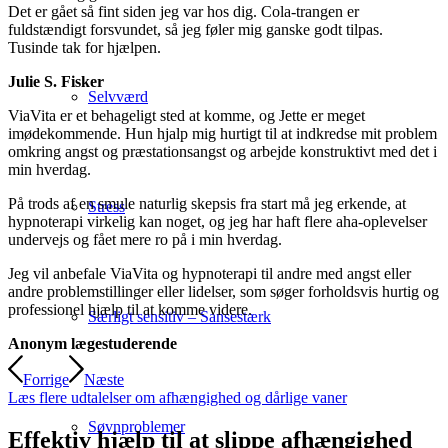
Det er gået så fint siden jeg var hos dig. Cola-trangen er
fuldstændigt forsvundet, så jeg føler mig ganske godt tilpas.
Tusinde tak for hjælpen.
Julie S. Fisker
Selvværd
ViaVita er et behageligt sted at komme, og Jette er meget
imødekommende. Hun hjalp mig hurtigt til at indkredse mit problem
omkring angst og præstationsangst og arbejde konstruktivt med det i
min hverdag.
På trods af en smule naturlig skepsis fra start må jeg erkende, at
Stress
hypnoterapi virkelig kan noget, og jeg har haft flere aha-oplevelser
undervejs og fået mere ro på i min hverdag.
Jeg vil anbefale ViaVita og hypnoterapi til andre med angst eller
andre problemstillinger eller lidelser, som søger forholdsvis hurtig og
professionel hjælp til at komme videre.
Særligt sensitiv – Sansestærk
Anonym lægestuderende
Forrige
Næste
Læs flere udtalelser om afhængighed og dårlige vaner
Søvnproblemer
Effektiv hjælp til at slippe afhængighed