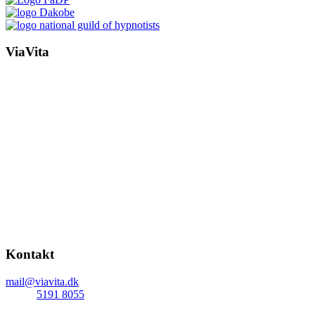
ViaVita
v. Jette Flejsborg
Klinikken ved Åen
Åboulevarden 39, 3. tv.
8000 Aarhus C
Klinikken i VitaPark
Vita Parkvej 9
Indgang a
4. plan, rum 7
8300 Odder
CVR-nr.: 3271 8868
Kontakt
mail@viavita.dk
mobil:
5191 8055