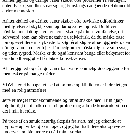
Afhængighed og dårlige vaner skaber ofte problemer i hverdagen,
enten fysisk, sundhedsmæssigt og typisk også angående relationer til
andre mennesker.
Afhængighed og dårlige vaner skaber ofte psykiske udfordringer
med følelser af skyld, skam og dårlig samvittighed. Du bliver
påvirket mentalt og tager generelt skade på din selvopfattelse, dit
selvværd, som kan blive negativ og selvkritisk, da du måske også
har oplevet flere mislykkede forsøg på af slippe afhængigheden, den
dårlige vane, men er fejlet. Du bedømmer måske dig selv som svag
og uden rygrad. Måske er du også konstant bange eller bekymret for
om din afhængighed får fatale konsekvenser.
Afhængighed og dårlige vaner kan være temmelig ødelæggende for
mennesker på mange måder.
ViaVita er et behageligt sted at komme og klinikken er indrettet godt
med en rolig atmosfære.
Jette er meget imødekommende og rar at snakke med. Hun hjalp
mig hurtigt til at indkredse mit problem og arbejde konstruktivt med
det i min hverdag.
På trods af en smule naturlig skepsis fra start, må jeg erkende at
hypnoterapi virkelig kan noget, og jeg har haft flere aha-oplevelser
undervejs og fået mere ro på i min hverdag.