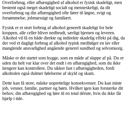
Overforbrug, eller afhængighed af alkohol er fysisk skadeligt, men
bestemt også meget skadeligt socialt og menneskeligt, da dit
overforbrug og din afhængighed ofte fører til løgne, svigt og
forsømmelse, jobmæssigt og familiært.
Fysisk er et stort forbrug af alkohol generelt skadeligt for hele
kroppen, alle celler bliver nedbrudt, særligt hjernen og leveren.
Alkohol vil få en både direkte og indirekte skadelig effekt på dig, da
der ved et dagligt forbrug af alkohol typisk medfølger en lav eller
manglende ansvarlighed angående generel sundhed og selvomsorg.
Måske er det startet som hygge, som en måde af slappe af på. Du er
uden du helt var klar over det endt i en afhængighed, som du ikke
længere kan kontrollere. Du sikker fast i afhængigheden, fordi
alkoholen også dulmer følelserne af skyld og skam.
Dette kan få store, måske uoprettelige konsekvenser. Du kan miste
job, venner, familie, partner og børn. Hvilket igen kan forstærke dit
behov, din afhængighed og føre til en total dérute, hvis du ikke får
hjælp i tide.