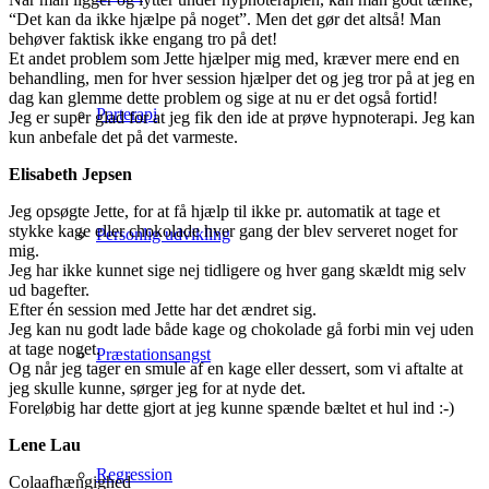
“Det kan da ikke hjælpe på noget”. Men det gør det altså! Man
behøver faktisk ikke engang tro på det!
Et andet problem som Jette hjælper mig med, kræver mere end en
behandling, men for hver session hjælper det og jeg tror på at jeg en
dag kan glemme dette problem og sige at nu er det også fortid!
Parterapi
Jeg er super glad for at jeg fik den ide at prøve hypnoterapi. Jeg kan
kun anbefale det på det varmeste.
Elisabeth Jepsen
Jeg opsøgte Jette, for at få hjælp til ikke pr. automatik at tage et
stykke kage eller chokolade hver gang der blev serveret noget for
Personlig udvikling
mig.
Jeg har ikke kunnet sige nej tidligere og hver gang skældt mig selv
ud bagefter.
Efter én session med Jette har det ændret sig.
Jeg kan nu godt lade både kage og chokolade gå forbi min vej uden
at tage noget.
Præstationsangst
Og når jeg tager en smule af en kage eller dessert, som vi aftalte at
jeg skulle kunne, sørger jeg for at nyde det.
Foreløbig har dette gjort at jeg kunne spænde bæltet et hul
ind :-)
Lene Lau
Regression
Colaafhængighed